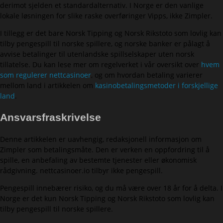
derimot sjelden et standardalternativ. I Norge er den vanlige
lokale løsningen for slike raske overføringer Vipps, ikke Zimpler.
I tillegg er det bare Norsk Tipping og Norsk Rikstoto som lovlig kan
tilby pengespill til norske spillere, og norske banker er pålagt å
avvise betalinger til utenlandske spillselskaper uten norsk
tillatelse. Du kan lese mer om regelverket i vår oversikt over
hvem
som regulerer nettcasinoer
, og om hvordan betaling varierer
mellom land i artikkelen om
kasinobetalingsmetoder i forskjellige
land
.
Ansvarsfraskrivelse
Denne artikkelen er uavhengig, redaksjonell informasjon om
Zimpler som betalingsmåte. Den er verken en oppfordring til å
spille, en anbefaling av bestemte tjenester eller økonomisk
rådgivning. nettcasinoer.io tilbyr ikke pengespill.
Pengespill innebærer risiko, og du må være over 18 år for å delta. I
Norge er det kun Norsk Tipping og Norsk Rikstoto som lovlig kan
tilby pengespill til norske spillere.