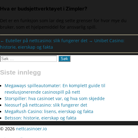
Hva er budsjettverktøyet i Zimpler?
Det er en funksjon som lar deg sette grenser for hvor mye du
bruker, som et hjelpemiddel for ansvarlig spill.
←
Euteller på nettcasino: slik fungerer det
→
Unibet Casino:
historie, eierskap og fakta
Søk
etter:
Siste innlegg
Megaways spilleautomater: En komplett guide til
revolusjonerende casinospill på nett
Storspiller: hva casinoet var, og hva som skjedde
Neosurf på nettcasino: slik fungerer det
MegaRush Casino: lisens, eierskap og fakta
Betsson: historie, eierskap og fakta
© 2026
nettcasinoer.io