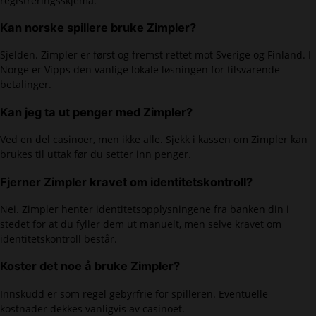
registreringsskjema.
Kan norske spillere bruke Zimpler?
Sjelden. Zimpler er først og fremst rettet mot Sverige og Finland. I
Norge er Vipps den vanlige lokale løsningen for tilsvarende
betalinger.
Kan jeg ta ut penger med Zimpler?
Ved en del casinoer, men ikke alle. Sjekk i kassen om Zimpler kan
brukes til uttak før du setter inn penger.
Fjerner Zimpler kravet om identitetskontroll?
Nei. Zimpler henter identitetsopplysningene fra banken din i
stedet for at du fyller dem ut manuelt, men selve kravet om
identitetskontroll består.
Koster det noe å bruke Zimpler?
Innskudd er som regel gebyrfrie for spilleren. Eventuelle
kostnader dekkes vanligvis av casinoet.