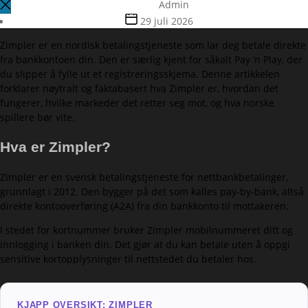
Innleggsforfatter
Admin
Av
etter:
Lukk
Publiseringsdato
søk
29 juli 2026
Zimpler er en nordisk betalingstjeneste som lar deg betale direkte
fra bankkontoen din. Den er særlig kjent for såkalt Pay ‘n Play, der
du slipper å fylle ut et registreringsskjema. Denne artikkelen
forklarer nøytralt og faktabasert hva Zimpler er, hvordan det
fungerer, hvilke markeder det retter seg mot, og hva norske
spillere bør vite.
Hva er Zimpler?
Zimpler er en svensk betalingstjeneste for nettbankbetalinger,
grunnlagt i 2012. Den bygger på det som kalles pay-by-bank, altså
direkte kontooverføring (A2A) fra din bankkonto til mottakeren.
I stedet for kortnummer bruker Zimpler mobilnummeret ditt og
innlogging i banken din. Det gjør at du kan betale uten å oppgi
sensitive kortopplysninger til nettstedet du betaler hos.
KJAPP OVERSIKT: ZIMPLER